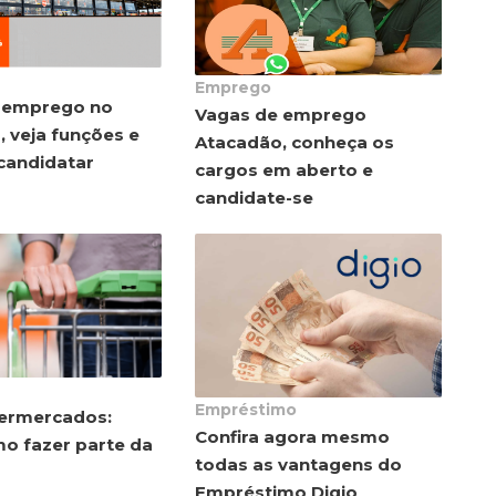
Emprego
 emprego no
Vagas de emprego
 veja funções e
Atacadão, conheça os
candidatar
cargos em aberto e
candidate-se
Empréstimo
ermercados:
Confira agora mesmo
mo fazer parte da
todas as vantagens do
Empréstimo Digio