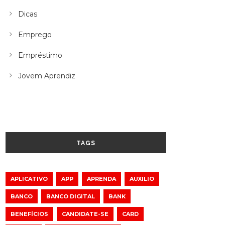
Dicas
Emprego
Empréstimo
Jovem Aprendiz
TAGS
APLICATIVO
APP
APRENDA
AUXILIO
BANCO
BANCO DIGITAL
BANK
BENEFÍCIOS
CANDIDATE-SE
CARD