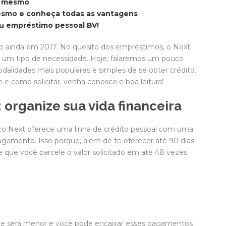
ra mesmo
mesmo e conheça todas as vantagens
u empréstimo pessoal BV!
co ainda em 2017. No quesito dos empréstimos, o Next
ra um tipo de necessidade. Hoje, falaremos um pouco
alidades mais populares e simples de se obter crédito.
e e como solicitar, venha conosco e boa leitura!
organize sua vida financeira
co Next oferece uma linha de crédito pessoal com uma
pagamento. Isso porque, além de te oferecer até 90 dias
que você parcele o valor solicitado em até 48 vezes.
te será menor e você pode encaixar esses pagamentos