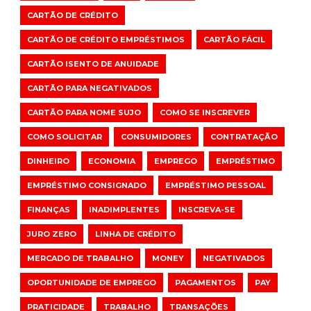
CARTÃO DE CRÉDITO
CARTÃO DE CRÉDITO EMPRÉSTIMOS
CARTÃO FÁCIL
CARTÃO ISENTO DE ANUIDADE
CARTÃO PARA NEGATIVADOS
CARTÃO PARA NOME SUJO
COMO SE INSCREVER
COMO SOLICITAR
CONSUMIDORES
CONTRATAÇÃO
DINHEIRO
ECONOMIA
EMPREGO
EMPRÉSTIMO
EMPRÉSTIMO CONSIGNADO
EMPRÉSTIMO PESSOAL
FINANÇAS
INADIMPLENTES
INSCREVA-SE
JURO ZERO
LINHA DE CRÉDITO
MERCADO DE TRABALHO
MONEY
NEGATIVADOS
OPORTUNIDADE DE EMPREGO
PAGAMENTOS
PAY
PRATICIDADE
TRABALHO
TRANSAÇÕES