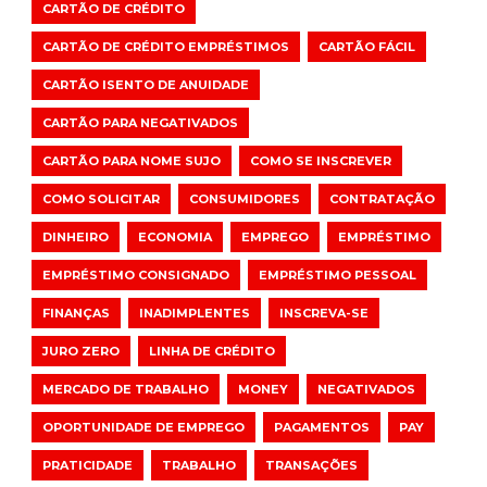
CARTÃO DE CRÉDITO
CARTÃO DE CRÉDITO EMPRÉSTIMOS
CARTÃO FÁCIL
CARTÃO ISENTO DE ANUIDADE
CARTÃO PARA NEGATIVADOS
CARTÃO PARA NOME SUJO
COMO SE INSCREVER
COMO SOLICITAR
CONSUMIDORES
CONTRATAÇÃO
DINHEIRO
ECONOMIA
EMPREGO
EMPRÉSTIMO
EMPRÉSTIMO CONSIGNADO
EMPRÉSTIMO PESSOAL
FINANÇAS
INADIMPLENTES
INSCREVA-SE
JURO ZERO
LINHA DE CRÉDITO
MERCADO DE TRABALHO
MONEY
NEGATIVADOS
OPORTUNIDADE DE EMPREGO
PAGAMENTOS
PAY
PRATICIDADE
TRABALHO
TRANSAÇÕES