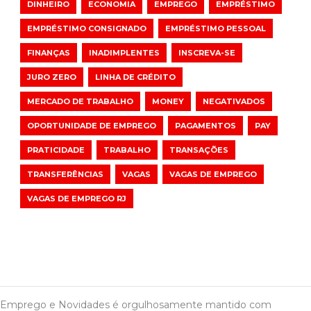
DINHEIRO
ECONOMIA
EMPREGO
EMPRÉSTIMO
EMPRÉSTIMO CONSIGNADO
EMPRÉSTIMO PESSOAL
FINANÇAS
INADIMPLENTES
INSCREVA-SE
JURO ZERO
LINHA DE CRÉDITO
MERCADO DE TRABALHO
MONEY
NEGATIVADOS
OPORTUNIDADE DE EMPREGO
PAGAMENTOS
PAY
PRATICIDADE
TRABALHO
TRANSAÇÕES
TRANSFERÊNCIAS
VAGAS
VAGAS DE EMPREGO
VAGAS DE EMPREGO RJ
Emprego e Novidades é orgulhosamente mantido com