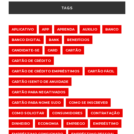
TAGS
APLICATIVO
APP
APRENDA
AUXILIO
BANCO
BANCO DIGITAL
BANK
BENEFÍCIOS
CANDIDATE-SE
CARD
CARTÃO
CARTÃO DE CRÉDITO
CARTÃO DE CRÉDITO EMPRÉSTIMOS
CARTÃO FÁCIL
CARTÃO ISENTO DE ANUIDADE
CARTÃO PARA NEGATIVADOS
CARTÃO PARA NOME SUJO
COMO SE INSCREVER
COMO SOLICITAR
CONSUMIDORES
CONTRATAÇÃO
DINHEIRO
ECONOMIA
EMPREGO
EMPRÉSTIMO