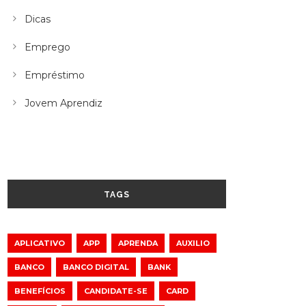
Dicas
Emprego
Empréstimo
Jovem Aprendiz
TAGS
APLICATIVO
APP
APRENDA
AUXILIO
BANCO
BANCO DIGITAL
BANK
BENEFÍCIOS
CANDIDATE-SE
CARD