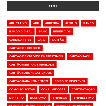
TAGS
APLICATIVO
APP
APRENDA
AUXILIO
BANCO
BANCO DIGITAL
BANK
BENEFÍCIOS
CANDIDATE-SE
CARD
CARTÃO
CARTÃO DE CRÉDITO
CARTÃO DE CRÉDITO EMPRÉSTIMOS
CARTÃO FÁCIL
CARTÃO ISENTO DE ANUIDADE
CARTÃO PARA NEGATIVADOS
CARTÃO PARA NOME SUJO
COMO SE INSCREVER
COMO SOLICITAR
CONSUMIDORES
CONTRATAÇÃO
DINHEIRO
ECONOMIA
EMPREGO
EMPRÉSTIMO