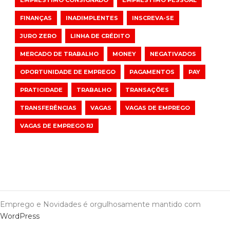
EMPRÉSTIMO CONSIGNADO
EMPRÉSTIMO PESSOAL
FINANÇAS
INADIMPLENTES
INSCREVA-SE
JURO ZERO
LINHA DE CRÉDITO
MERCADO DE TRABALHO
MONEY
NEGATIVADOS
OPORTUNIDADE DE EMPREGO
PAGAMENTOS
PAY
PRATICIDADE
TRABALHO
TRANSAÇÕES
TRANSFERÊNCIAS
VAGAS
VAGAS DE EMPREGO
VAGAS DE EMPREGO RJ
Emprego e Novidades é orgulhosamente mantido com
WordPress