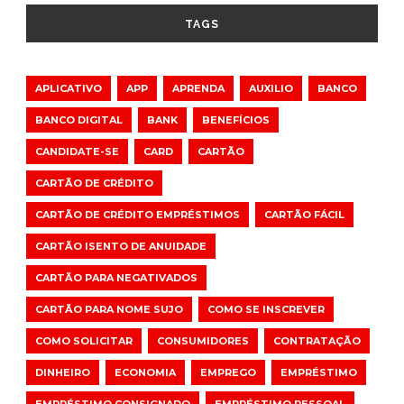
TAGS
APLICATIVO
APP
APRENDA
AUXILIO
BANCO
BANCO DIGITAL
BANK
BENEFÍCIOS
CANDIDATE-SE
CARD
CARTÃO
CARTÃO DE CRÉDITO
CARTÃO DE CRÉDITO EMPRÉSTIMOS
CARTÃO FÁCIL
CARTÃO ISENTO DE ANUIDADE
CARTÃO PARA NEGATIVADOS
CARTÃO PARA NOME SUJO
COMO SE INSCREVER
COMO SOLICITAR
CONSUMIDORES
CONTRATAÇÃO
DINHEIRO
ECONOMIA
EMPREGO
EMPRÉSTIMO