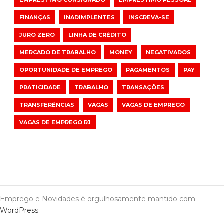
EMPRÉSTIMO CONSIGNADO
EMPRÉSTIMO PESSOAL
FINANÇAS
INADIMPLENTES
INSCREVA-SE
JURO ZERO
LINHA DE CRÉDITO
MERCADO DE TRABALHO
MONEY
NEGATIVADOS
OPORTUNIDADE DE EMPREGO
PAGAMENTOS
PAY
PRATICIDADE
TRABALHO
TRANSAÇÕES
TRANSFERÊNCIAS
VAGAS
VAGAS DE EMPREGO
VAGAS DE EMPREGO RJ
Emprego e Novidades é orgulhosamente mantido com
WordPress