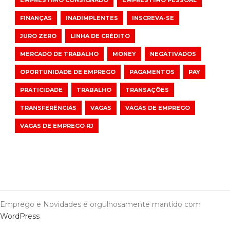
EMPRÉSTIMO CONSIGNADO
EMPRÉSTIMO PESSOAL
FINANÇAS
INADIMPLENTES
INSCREVA-SE
JURO ZERO
LINHA DE CRÉDITO
MERCADO DE TRABALHO
MONEY
NEGATIVADOS
OPORTUNIDADE DE EMPREGO
PAGAMENTOS
PAY
PRATICIDADE
TRABALHO
TRANSAÇÕES
TRANSFERÊNCIAS
VAGAS
VAGAS DE EMPREGO
VAGAS DE EMPREGO RJ
Emprego e Novidades é orgulhosamente mantido com
WordPress