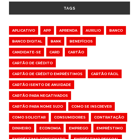
TAGS
APLICATIVO
APP
APRENDA
AUXILIO
BANCO
BANCO DIGITAL
BANK
BENEFÍCIOS
CANDIDATE-SE
CARD
CARTÃO
CARTÃO DE CRÉDITO
CARTÃO DE CRÉDITO EMPRÉSTIMOS
CARTÃO FÁCIL
CARTÃO ISENTO DE ANUIDADE
CARTÃO PARA NEGATIVADOS
CARTÃO PARA NOME SUJO
COMO SE INSCREVER
COMO SOLICITAR
CONSUMIDORES
CONTRATAÇÃO
DINHEIRO
ECONOMIA
EMPREGO
EMPRÉSTIMO