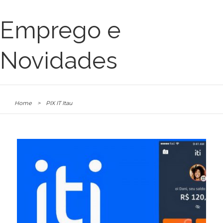
Emprego e
Novidades
Home
>
PIX IT Itau