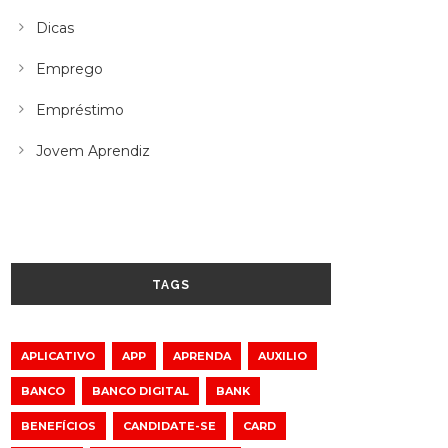
Dicas
Emprego
Empréstimo
Jovem Aprendiz
TAGS
APLICATIVO
APP
APRENDA
AUXILIO
BANCO
BANCO DIGITAL
BANK
BENEFÍCIOS
CANDIDATE-SE
CARD