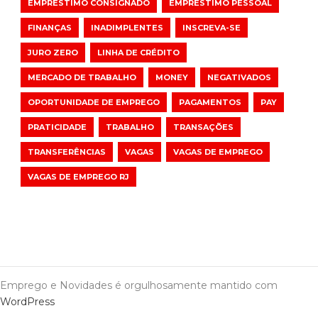
EMPRÉSTIMO CONSIGNADO
EMPRÉSTIMO PESSOAL
FINANÇAS
INADIMPLENTES
INSCREVA-SE
JURO ZERO
LINHA DE CRÉDITO
MERCADO DE TRABALHO
MONEY
NEGATIVADOS
OPORTUNIDADE DE EMPREGO
PAGAMENTOS
PAY
PRATICIDADE
TRABALHO
TRANSAÇÕES
TRANSFERÊNCIAS
VAGAS
VAGAS DE EMPREGO
VAGAS DE EMPREGO RJ
Emprego e Novidades é orgulhosamente mantido com
WordPress