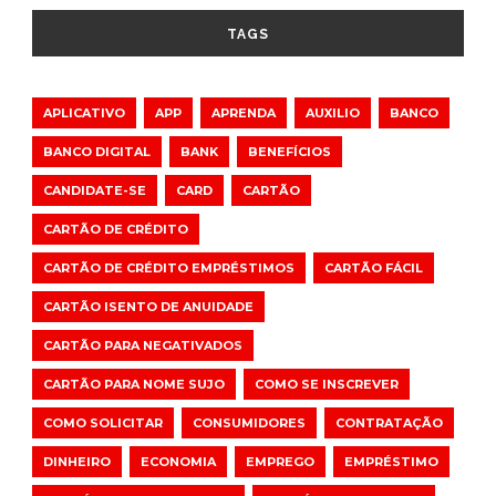
TAGS
APLICATIVO
APP
APRENDA
AUXILIO
BANCO
BANCO DIGITAL
BANK
BENEFÍCIOS
CANDIDATE-SE
CARD
CARTÃO
CARTÃO DE CRÉDITO
CARTÃO DE CRÉDITO EMPRÉSTIMOS
CARTÃO FÁCIL
CARTÃO ISENTO DE ANUIDADE
CARTÃO PARA NEGATIVADOS
CARTÃO PARA NOME SUJO
COMO SE INSCREVER
COMO SOLICITAR
CONSUMIDORES
CONTRATAÇÃO
DINHEIRO
ECONOMIA
EMPREGO
EMPRÉSTIMO