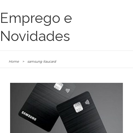
Emprego e
Novidades
Home
>
samsung itaucard