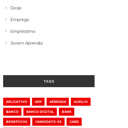
Dicas
Emprego
Empréstimo
Jovem Aprendiz
TAGS
APLICATIVO
APP
APRENDA
AUXILIO
BANCO
BANCO DIGITAL
BANK
BENEFÍCIOS
CANDIDATE-SE
CARD