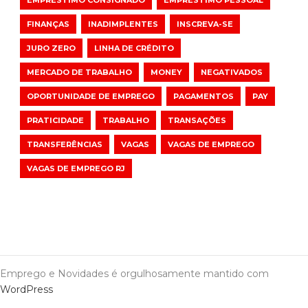
EMPRÉSTIMO CONSIGNADO
EMPRÉSTIMO PESSOAL
FINANÇAS
INADIMPLENTES
INSCREVA-SE
JURO ZERO
LINHA DE CRÉDITO
MERCADO DE TRABALHO
MONEY
NEGATIVADOS
OPORTUNIDADE DE EMPREGO
PAGAMENTOS
PAY
PRATICIDADE
TRABALHO
TRANSAÇÕES
TRANSFERÊNCIAS
VAGAS
VAGAS DE EMPREGO
VAGAS DE EMPREGO RJ
Emprego e Novidades é orgulhosamente mantido com
WordPress