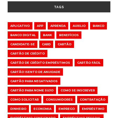
TAGS
APLICATIVO
APP
APRENDA
AUXILIO
BANCO
BANCO DIGITAL
BANK
BENEFÍCIOS
CANDIDATE-SE
CARD
CARTÃO
CARTÃO DE CRÉDITO
CARTÃO DE CRÉDITO EMPRÉSTIMOS
CARTÃO FÁCIL
CARTÃO ISENTO DE ANUIDADE
CARTÃO PARA NEGATIVADOS
CARTÃO PARA NOME SUJO
COMO SE INSCREVER
COMO SOLICITAR
CONSUMIDORES
CONTRATAÇÃO
DINHEIRO
ECONOMIA
EMPREGO
EMPRÉSTIMO