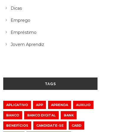
Dicas
Emprego
Empréstimo
Jovem Aprendiz
TAGS
APLICATIVO
APP
APRENDA
AUXILIO
BANCO
BANCO DIGITAL
BANK
BENEFÍCIOS
CANDIDATE-SE
CARD