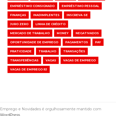
EMPRÉSTIMO CONSIGNADO
EMPRÉSTIMO PESSOAL
FINANÇAS
INADIMPLENTES
INSCREVA-SE
JURO ZERO
LINHA DE CRÉDITO
MERCADO DE TRABALHO
MONEY
NEGATIVADOS
OPORTUNIDADE DE EMPREGO
PAGAMENTOS
PAY
PRATICIDADE
TRABALHO
TRANSAÇÕES
TRANSFERÊNCIAS
VAGAS
VAGAS DE EMPREGO
VAGAS DE EMPREGO RJ
Emprego e Novidades é orgulhosamente mantido com
WordPress