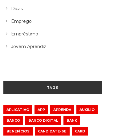
Dicas
Emprego
Empréstimo
Jovem Aprendiz
TAGS
APLICATIVO
APP
APRENDA
AUXILIO
BANCO
BANCO DIGITAL
BANK
BENEFÍCIOS
CANDIDATE-SE
CARD