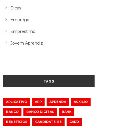
Dicas
Emprego
Empréstimo
Jovem Aprendiz
TAGS
APLICATIVO
APP
APRENDA
AUXILIO
BANCO
BANCO DIGITAL
BANK
BENEFÍCIOS
CANDIDATE-SE
CARD