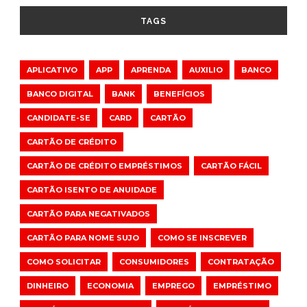
TAGS
APLICATIVO
APP
APRENDA
AUXILIO
BANCO
BANCO DIGITAL
BANK
BENEFÍCIOS
CANDIDATE-SE
CARD
CARTÃO
CARTÃO DE CRÉDITO
CARTÃO DE CRÉDITO EMPRÉSTIMOS
CARTÃO FÁCIL
CARTÃO ISENTO DE ANUIDADE
CARTÃO PARA NEGATIVADOS
CARTÃO PARA NOME SUJO
COMO SE INSCREVER
COMO SOLICITAR
CONSUMIDORES
CONTRATAÇÃO
DINHEIRO
ECONOMIA
EMPREGO
EMPRÉSTIMO