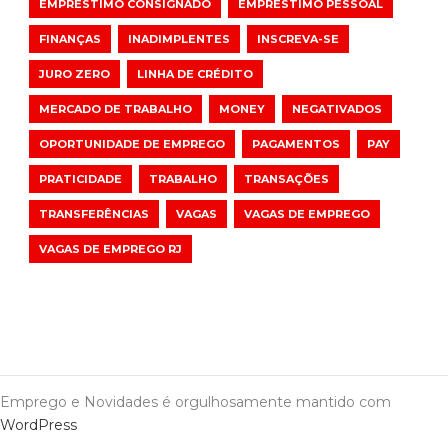
EMPRÉSTIMO CONSIGNADO
EMPRÉSTIMO PESSOAL
FINANÇAS
INADIMPLENTES
INSCREVA-SE
JURO ZERO
LINHA DE CRÉDITO
MERCADO DE TRABALHO
MONEY
NEGATIVADOS
OPORTUNIDADE DE EMPREGO
PAGAMENTOS
PAY
PRATICIDADE
TRABALHO
TRANSAÇÕES
TRANSFERÊNCIAS
VAGAS
VAGAS DE EMPREGO
VAGAS DE EMPREGO RJ
Emprego e Novidades é orgulhosamente mantido com
WordPress