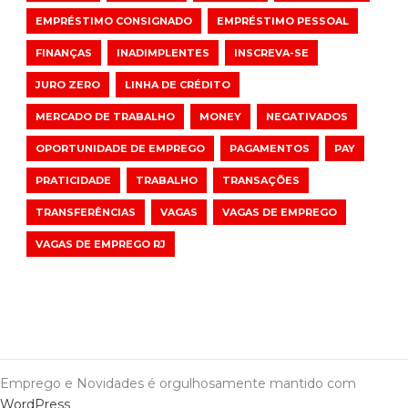
EMPRÉSTIMO CONSIGNADO
EMPRÉSTIMO PESSOAL
FINANÇAS
INADIMPLENTES
INSCREVA-SE
JURO ZERO
LINHA DE CRÉDITO
MERCADO DE TRABALHO
MONEY
NEGATIVADOS
OPORTUNIDADE DE EMPREGO
PAGAMENTOS
PAY
PRATICIDADE
TRABALHO
TRANSAÇÕES
TRANSFERÊNCIAS
VAGAS
VAGAS DE EMPREGO
VAGAS DE EMPREGO RJ
Emprego e Novidades é orgulhosamente mantido com
WordPress