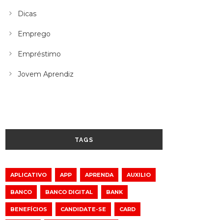
Dicas
Emprego
Empréstimo
Jovem Aprendiz
TAGS
APLICATIVO
APP
APRENDA
AUXILIO
BANCO
BANCO DIGITAL
BANK
BENEFÍCIOS
CANDIDATE-SE
CARD