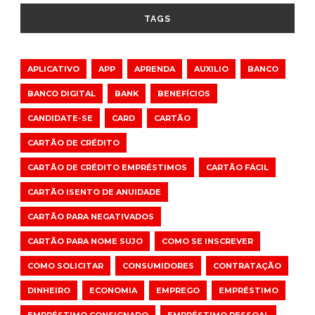
TAGS
APLICATIVO
APP
APRENDA
AUXILIO
BANCO
BANCO DIGITAL
BANK
BENEFÍCIOS
CANDIDATE-SE
CARD
CARTÃO
CARTÃO DE CRÉDITO
CARTÃO DE CRÉDITO EMPRÉSTIMOS
CARTÃO FÁCIL
CARTÃO ISENTO DE ANUIDADE
CARTÃO PARA NEGATIVADOS
CARTÃO PARA NOME SUJO
COMO SE INSCREVER
COMO SOLICITAR
CONSUMIDORES
CONTRATAÇÃO
DINHEIRO
ECONOMIA
EMPREGO
EMPRÉSTIMO