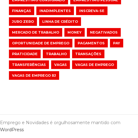
EMPRÉSTIMO CONSIGNADO
EMPRÉSTIMO PESSOAL
FINANÇAS
INADIMPLENTES
INSCREVA-SE
JURO ZERO
LINHA DE CRÉDITO
MERCADO DE TRABALHO
MONEY
NEGATIVADOS
OPORTUNIDADE DE EMPREGO
PAGAMENTOS
PAY
PRATICIDADE
TRABALHO
TRANSAÇÕES
TRANSFERÊNCIAS
VAGAS
VAGAS DE EMPREGO
VAGAS DE EMPREGO RJ
Emprego e Novidades é orgulhosamente mantido com
WordPress