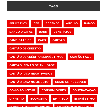
TAGS
APLICATIVO
APP
APRENDA
AUXILIO
BANCO
BANCO DIGITAL
BANK
BENEFÍCIOS
CANDIDATE-SE
CARD
CARTÃO
CARTÃO DE CRÉDITO
CARTÃO DE CRÉDITO EMPRÉSTIMOS
CARTÃO FÁCIL
CARTÃO ISENTO DE ANUIDADE
CARTÃO PARA NEGATIVADOS
CARTÃO PARA NOME SUJO
COMO SE INSCREVER
COMO SOLICITAR
CONSUMIDORES
CONTRATAÇÃO
DINHEIRO
ECONOMIA
EMPREGO
EMPRÉSTIMO