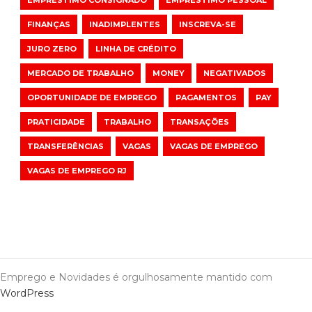
EMPRÉSTIMO CONSIGNADO
EMPRÉSTIMO PESSOAL
FINANÇAS
INADIMPLENTES
INSCREVA-SE
JURO ZERO
LINHA DE CRÉDITO
MERCADO DE TRABALHO
MONEY
NEGATIVADOS
OPORTUNIDADE DE EMPREGO
PAGAMENTOS
PAY
PRATICIDADE
TRABALHO
TRANSAÇÕES
TRANSFERÊNCIAS
VAGAS
VAGAS DE EMPREGO
VAGAS DE EMPREGO RJ
Emprego e Novidades é orgulhosamente mantido com
WordPress