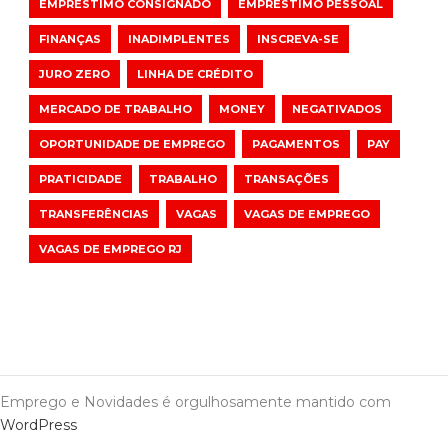
EMPRÉSTIMO CONSIGNADO
EMPRÉSTIMO PESSOAL
FINANÇAS
INADIMPLENTES
INSCREVA-SE
JURO ZERO
LINHA DE CRÉDITO
MERCADO DE TRABALHO
MONEY
NEGATIVADOS
OPORTUNIDADE DE EMPREGO
PAGAMENTOS
PAY
PRATICIDADE
TRABALHO
TRANSAÇÕES
TRANSFERÊNCIAS
VAGAS
VAGAS DE EMPREGO
VAGAS DE EMPREGO RJ
Emprego e Novidades é orgulhosamente mantido com
WordPress