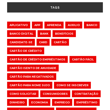
TAGS
APLICATIVO
APP
APRENDA
AUXILIO
BANCO
BANCO DIGITAL
BANK
BENEFÍCIOS
CANDIDATE-SE
CARD
CARTÃO
CARTÃO DE CRÉDITO
CARTÃO DE CRÉDITO EMPRÉSTIMOS
CARTÃO FÁCIL
CARTÃO ISENTO DE ANUIDADE
CARTÃO PARA NEGATIVADOS
CARTÃO PARA NOME SUJO
COMO SE INSCREVER
COMO SOLICITAR
CONSUMIDORES
CONTRATAÇÃO
DINHEIRO
ECONOMIA
EMPREGO
EMPRÉSTIMO