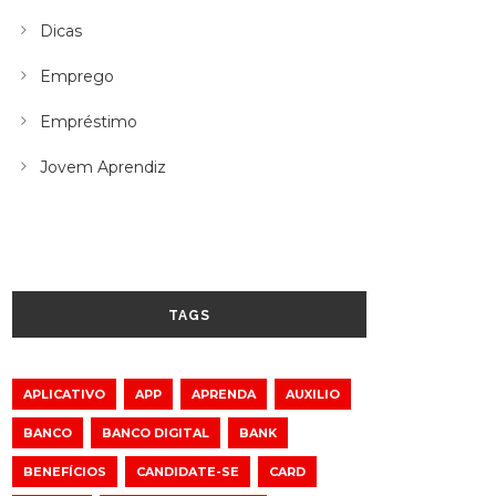
Dicas
Emprego
Empréstimo
Jovem Aprendiz
TAGS
APLICATIVO
APP
APRENDA
AUXILIO
BANCO
BANCO DIGITAL
BANK
BENEFÍCIOS
CANDIDATE-SE
CARD