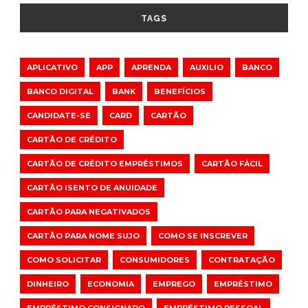
TAGS
APLICATIVO
APP
APRENDA
AUXILIO
BANCO
BANCO DIGITAL
BANK
BENEFÍCIOS
CANDIDATE-SE
CARD
CARTÃO
CARTÃO DE CRÉDITO
CARTÃO DE CRÉDITO EMPRÉSTIMOS
CARTÃO FÁCIL
CARTÃO ISENTO DE ANUIDADE
CARTÃO PARA NEGATIVADOS
CARTÃO PARA NOME SUJO
COMO SE INSCREVER
COMO SOLICITAR
CONSUMIDORES
CONTRATAÇÃO
DINHEIRO
ECONOMIA
EMPREGO
EMPRÉSTIMO