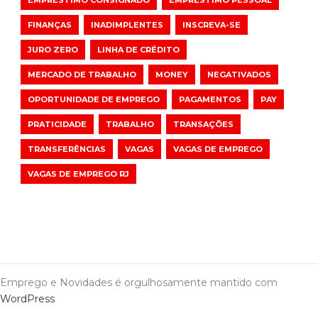
EMPRÉSTIMO CONSIGNADO
EMPRÉSTIMO PESSOAL
FINANÇAS
INADIMPLENTES
INSCREVA-SE
JURO ZERO
LINHA DE CRÉDITO
MERCADO DE TRABALHO
MONEY
NEGATIVADOS
OPORTUNIDADE DE EMPREGO
PAGAMENTOS
PAY
PRATICIDADE
TRABALHO
TRANSAÇÕES
TRANSFERÊNCIAS
VAGAS
VAGAS DE EMPREGO
VAGAS DE EMPREGO RJ
Emprego e Novidades é orgulhosamente mantido com
WordPress