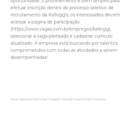
oportunidade, o procedimento é bem simples para
efetuar inscrição dentro do processo seletivo de
recrutamento da Kellogg’s, os interessados devem
acessar a página de participação
(https://www.vagas.com.br/empregos/kellogg),
selecionar a vaga pleiteada e cadastrar currículo
atualizado. A empresa está buscando por talentos
comprometidos com todas as atividades a serem
desempenhadas!
Fonte: Notícias e Concursos | Imagem: Sympla / Summertown Interiors