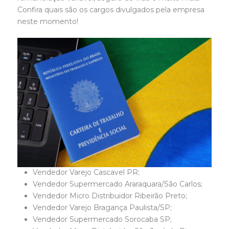
Confira quais são os cargos divulgados pela empresa
neste momento!
Vendedor Varejo Cascavel PR;
Vendedor Supermercado Araraquara/São Carlos;
Vendedor Micro Distribuidor Ribeirão Preto;
Vendedor Varejo Bragança Paulista/SP;
Vendedor Supermercado Sorocaba SP;