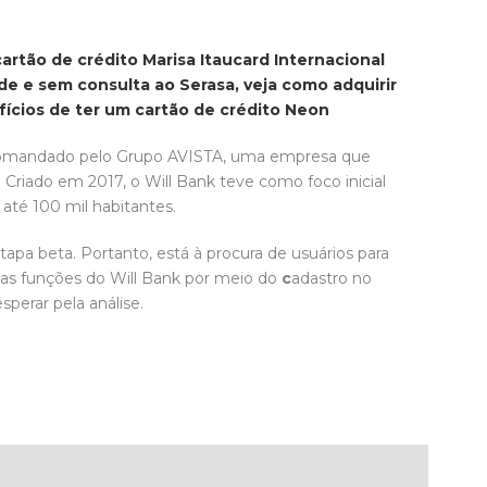
artão de crédito Marisa Itaucard Internacional
de e sem consulta ao Serasa, veja como adquirir
ícios de ter um cartão de crédito Neon
 comandado pelo Grupo AVISTA, uma empresa que
. Criado em 2017, o Will Bank teve como foco inicial
até 100 mil habitantes.
tapa beta. Portanto, está à procura de usuários para
r as funções do Will Bank por meio do
c
adastro no
sperar pela análise.