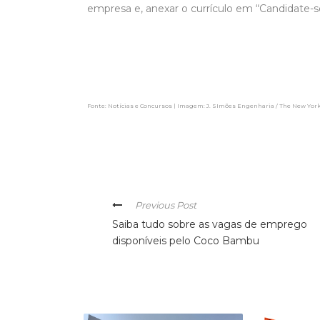
empresa e, anexar o currículo em “Candidate-s
Fonte: Notícias e Concursos | Imagem: J. SImões Engenharia / The New Yor
Previous Post
Saiba tudo sobre as vagas de emprego
disponíveis pelo Coco Bambu