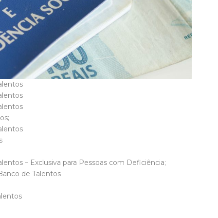
alentos
alentos
alentos
os;
alentos
os
entos – Exclusiva para Pessoas com Deficiência;
Banco de Talentos
alentos