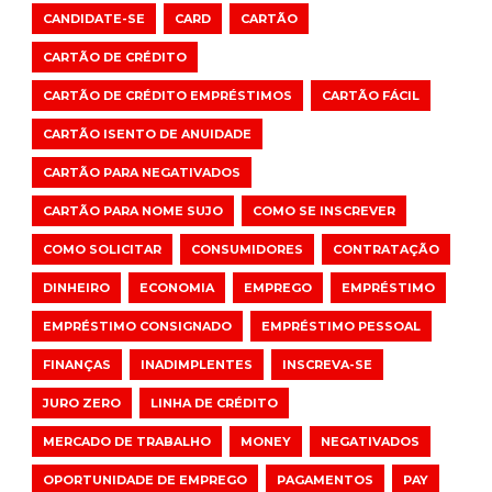
CANDIDATE-SE
CARD
CARTÃO
CARTÃO DE CRÉDITO
CARTÃO DE CRÉDITO EMPRÉSTIMOS
CARTÃO FÁCIL
CARTÃO ISENTO DE ANUIDADE
CARTÃO PARA NEGATIVADOS
CARTÃO PARA NOME SUJO
COMO SE INSCREVER
COMO SOLICITAR
CONSUMIDORES
CONTRATAÇÃO
DINHEIRO
ECONOMIA
EMPREGO
EMPRÉSTIMO
EMPRÉSTIMO CONSIGNADO
EMPRÉSTIMO PESSOAL
FINANÇAS
INADIMPLENTES
INSCREVA-SE
JURO ZERO
LINHA DE CRÉDITO
MERCADO DE TRABALHO
MONEY
NEGATIVADOS
OPORTUNIDADE DE EMPREGO
PAGAMENTOS
PAY