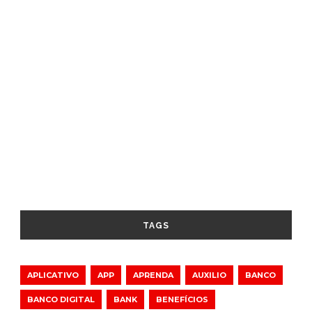
TAGS
APLICATIVO
APP
APRENDA
AUXILIO
BANCO
BANCO DIGITAL
BANK
BENEFÍCIOS