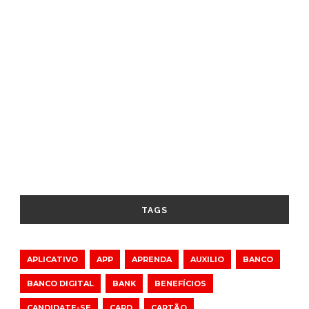
TAGS
APLICATIVO
APP
APRENDA
AUXILIO
BANCO
BANCO DIGITAL
BANK
BENEFÍCIOS
CANDIDATE-SE
CARD
CARTÃO