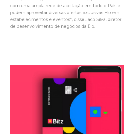
com uma ampla rede de aceitação em todo o País e
podem aproveitar diversas ofertas exclusivas Elo em
estabelecimentos e eventos”, disse Jacó Silva, diretor
de desenvolvimento de negócios da Elo.