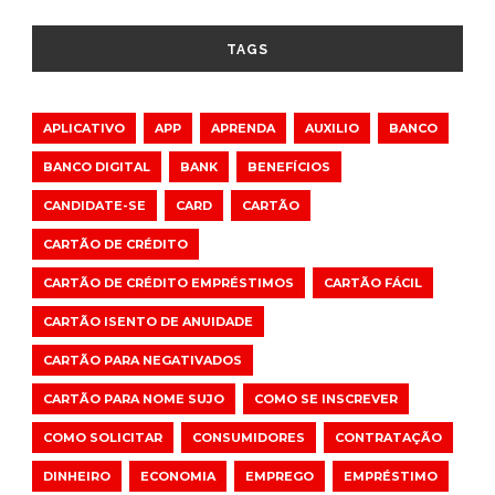
TAGS
APLICATIVO
APP
APRENDA
AUXILIO
BANCO
BANCO DIGITAL
BANK
BENEFÍCIOS
CANDIDATE-SE
CARD
CARTÃO
CARTÃO DE CRÉDITO
CARTÃO DE CRÉDITO EMPRÉSTIMOS
CARTÃO FÁCIL
CARTÃO ISENTO DE ANUIDADE
CARTÃO PARA NEGATIVADOS
CARTÃO PARA NOME SUJO
COMO SE INSCREVER
COMO SOLICITAR
CONSUMIDORES
CONTRATAÇÃO
DINHEIRO
ECONOMIA
EMPREGO
EMPRÉSTIMO