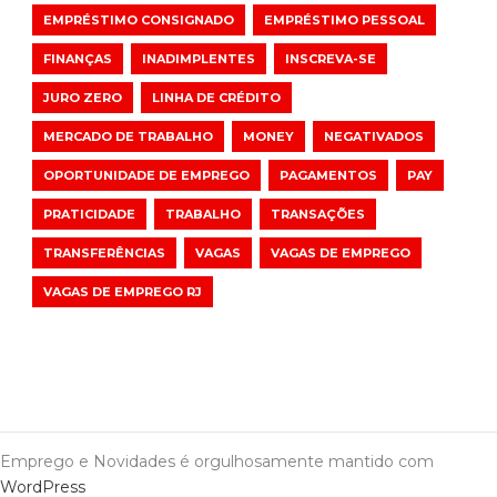
EMPRÉSTIMO CONSIGNADO
EMPRÉSTIMO PESSOAL
FINANÇAS
INADIMPLENTES
INSCREVA-SE
JURO ZERO
LINHA DE CRÉDITO
MERCADO DE TRABALHO
MONEY
NEGATIVADOS
OPORTUNIDADE DE EMPREGO
PAGAMENTOS
PAY
PRATICIDADE
TRABALHO
TRANSAÇÕES
TRANSFERÊNCIAS
VAGAS
VAGAS DE EMPREGO
VAGAS DE EMPREGO RJ
Emprego e Novidades é orgulhosamente mantido com
WordPress