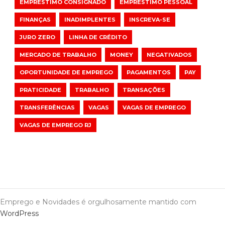
EMPRÉSTIMO CONSIGNADO
EMPRÉSTIMO PESSOAL
FINANÇAS
INADIMPLENTES
INSCREVA-SE
JURO ZERO
LINHA DE CRÉDITO
MERCADO DE TRABALHO
MONEY
NEGATIVADOS
OPORTUNIDADE DE EMPREGO
PAGAMENTOS
PAY
PRATICIDADE
TRABALHO
TRANSAÇÕES
TRANSFERÊNCIAS
VAGAS
VAGAS DE EMPREGO
VAGAS DE EMPREGO RJ
Emprego e Novidades é orgulhosamente mantido com
WordPress