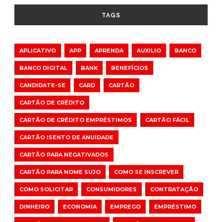
TAGS
APLICATIVO
APP
APRENDA
AUXILIO
BANCO
BANCO DIGITAL
BANK
BENEFÍCIOS
CANDIDATE-SE
CARD
CARTÃO
CARTÃO DE CRÉDITO
CARTÃO DE CRÉDITO EMPRÉSTIMOS
CARTÃO FÁCIL
CARTÃO ISENTO DE ANUIDADE
CARTÃO PARA NEGATIVADOS
CARTÃO PARA NOME SUJO
COMO SE INSCREVER
COMO SOLICITAR
CONSUMIDORES
CONTRATAÇÃO
DINHEIRO
ECONOMIA
EMPREGO
EMPRÉSTIMO