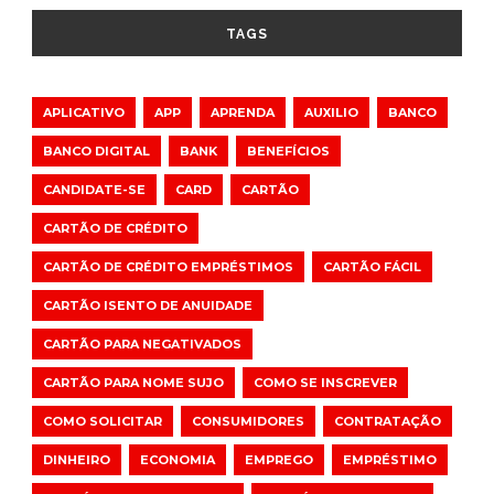
TAGS
APLICATIVO
APP
APRENDA
AUXILIO
BANCO
BANCO DIGITAL
BANK
BENEFÍCIOS
CANDIDATE-SE
CARD
CARTÃO
CARTÃO DE CRÉDITO
CARTÃO DE CRÉDITO EMPRÉSTIMOS
CARTÃO FÁCIL
CARTÃO ISENTO DE ANUIDADE
CARTÃO PARA NEGATIVADOS
CARTÃO PARA NOME SUJO
COMO SE INSCREVER
COMO SOLICITAR
CONSUMIDORES
CONTRATAÇÃO
DINHEIRO
ECONOMIA
EMPREGO
EMPRÉSTIMO