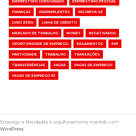
EMPRÉSTIMO CONSIGNADO
EMPRÉSTIMO PESSOAL
FINANÇAS
INADIMPLENTES
INSCREVA-SE
JURO ZERO
LINHA DE CRÉDITO
MERCADO DE TRABALHO
MONEY
NEGATIVADOS
OPORTUNIDADE DE EMPREGO
PAGAMENTOS
PAY
PRATICIDADE
TRABALHO
TRANSAÇÕES
TRANSFERÊNCIAS
VAGAS
VAGAS DE EMPREGO
VAGAS DE EMPREGO RJ
Emprego e Novidades é orgulhosamente mantido com
WordPress