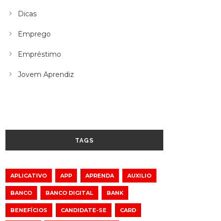
Dicas
Emprego
Empréstimo
Jovem Aprendiz
TAGS
APLICATIVO
APP
APRENDA
AUXILIO
BANCO
BANCO DIGITAL
BANK
BENEFÍCIOS
CANDIDATE-SE
CARD