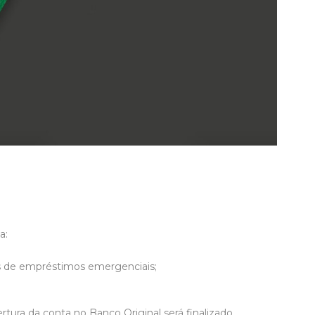
a:
s de empréstimos emergenciais;
tura da conta no Banco Original será finalizado,