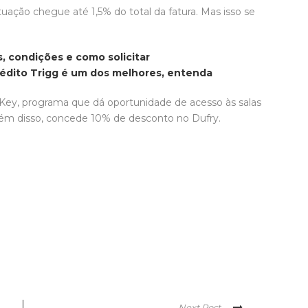
tuação chegue até 1,5% do total da fatura. Mas isso se
, condições e como solicitar
édito Trigg é um dos melhores, entenda
Key, programa que dá oportunidade de acesso às salas
lém disso, concede 10% de desconto no Dufry.
Next Post